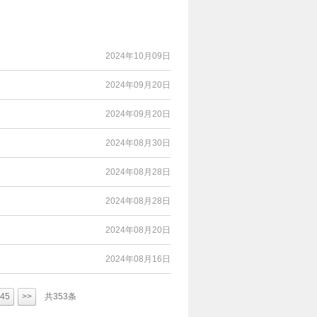
2024年10月09日
2024年09月20日
2024年09月20日
2024年08月30日
2024年08月28日
2024年08月28日
2024年08月20日
2024年08月16日
45
>>
共353条