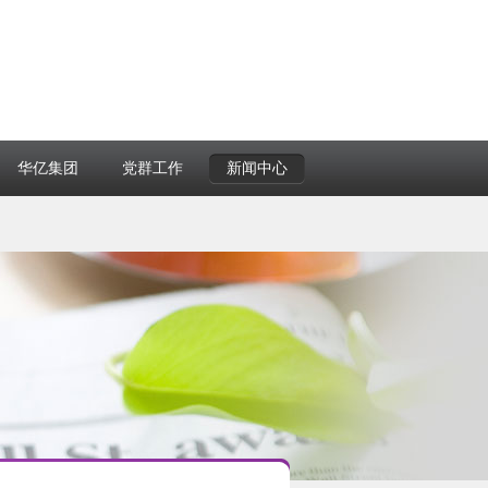
华亿集团
党群工作
新闻中心