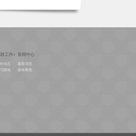
党群工作
新闻中心
作动态
最新消息
习园地
媒体聚焦