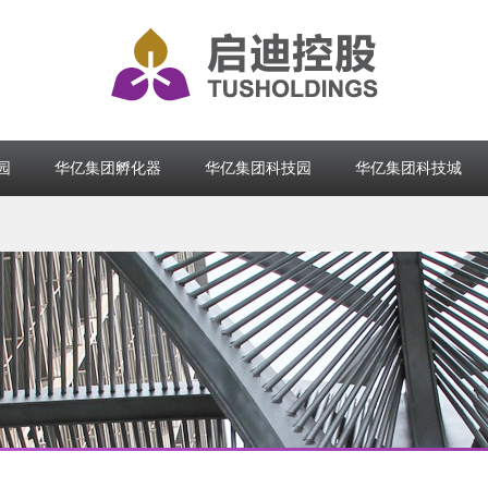
园
华亿集团孵化器
华亿集团科技园
华亿集团科技城