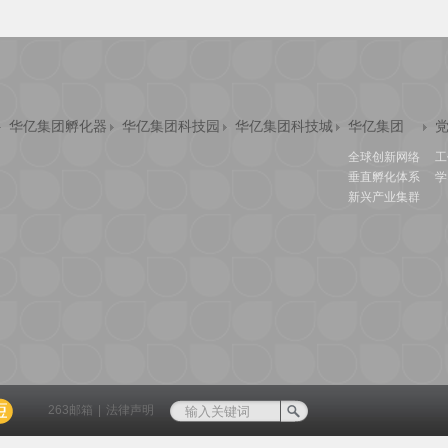
华亿集团孵化器
华亿集团科技园
华亿集团科技城
华亿集团
全球创新网络
工
垂直孵化体系
学
新兴产业集群
263邮箱
|
法律声明