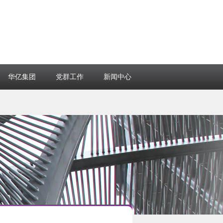
华亿集团
党群工作
新闻中心