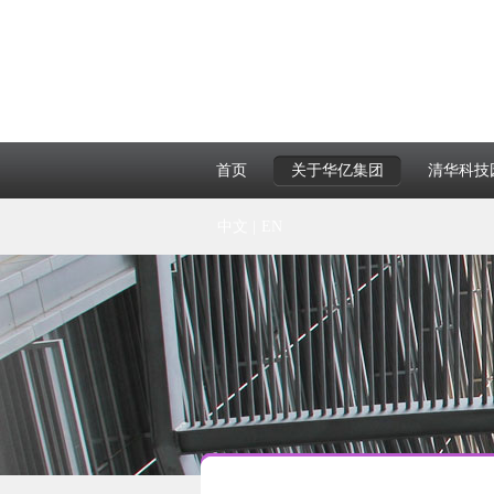
首页
关于华亿集团
清华科技
中文 |
EN