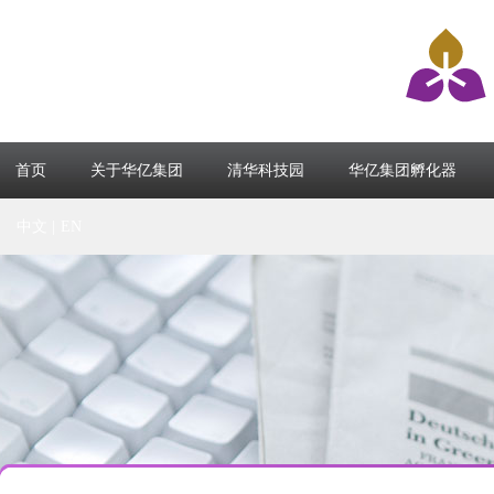
首页
关于华亿集团
清华科技园
华亿集团孵化器
中文 |
EN