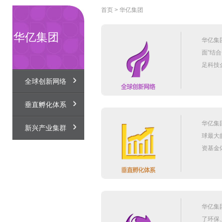
首页
>
华亿集团
华亿集团
华亿集
面”结
足科技
全球创新网络
垂直孵化体系
华亿集
新兴产业集群
球最大
资基金
华亿集
了环保