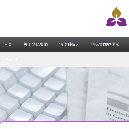
首页
关于华亿集团
清华科技园
华亿集团孵化器
中文 |
EN