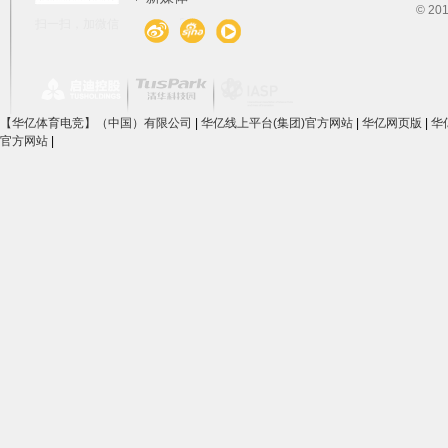
© 20
扫一扫，加微信
【华亿体育电竞】（中国）有限公司
|
华亿线上平台(集团)官方网站
|
华亿网页版
|
华
官方网站
|