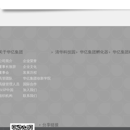
关于华亿集团
清华科技园
华亿集团孵化器
华亿集团
公司简介
企业荣誉
董事长致辞
企业文化
董事会
发展历程
高管团队
华亿集团创新学院
高级管理人员
国际合作
IASP中国
加入我们
组织机构
联系我们
分享链接