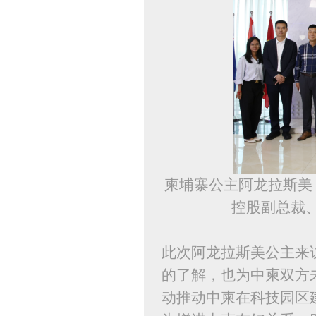
柬埔寨公主阿龙拉斯美
控股副总裁
此次阿龙拉斯美公主来
的了解，也为中柬双方
动推动中柬在科技园区