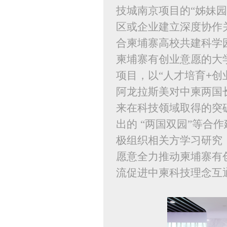
技城南京项目的“姊妹
区或企业建立深度协作
合柬埔寨高校共建科学
柬埔寨有创业意愿的大
项目，以“人才培育
+
创
阿龙拉斯美对中柬两国
来在科技领域取得的突
出的
“两国双园”等合
极组织相关方学习研究
愿意全力推动柬埔寨有
流促进中柬科技理念互