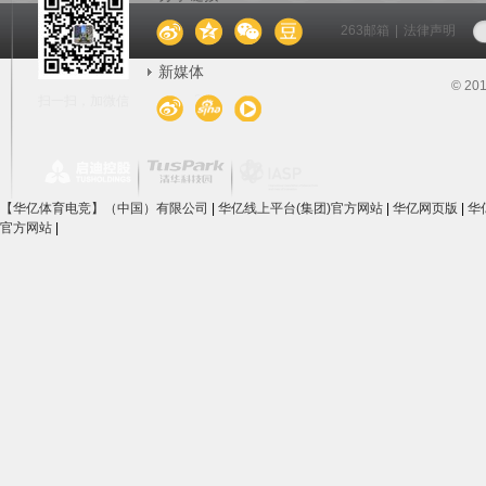
263邮箱
|
法律声明
新媒体
© 20
扫一扫，加微信
【华亿体育电竞】（中国）有限公司
|
华亿线上平台(集团)官方网站
|
华亿网页版
|
华
官方网站
|