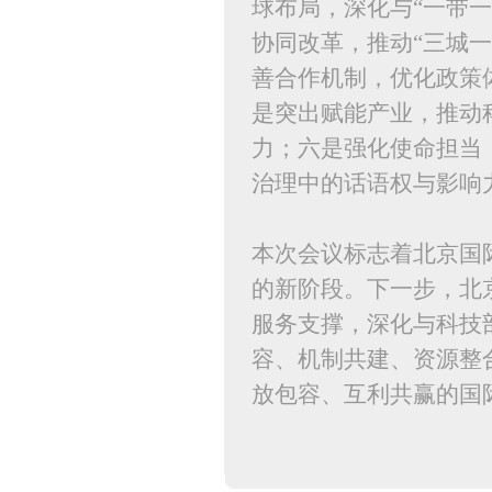
球布局，深化与“一带
协同改革，推动“三城
善合作机制，优化政策
是突出赋能产业，推动
力；六是强化使命担当
治理中的话语权与影响
本次会议标志着北京国
的新阶段。下一步，北
服务支撑，深化与科技
容、机制共建、资源整
放包容、互利共赢的国