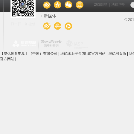
263邮箱
|
法律声明
新媒体
© 20
扫一扫，加微信
【华亿体育电竞】（中国）有限公司
|
华亿线上平台(集团)官方网站
|
华亿网页版
|
华
官方网站
|