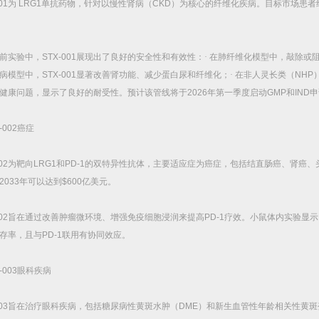
01
为
LRG1
单抗药物，针对以慢性肾病（
CKD
）为核心的纤维化疾病。目标市场患者
前实验中，
STX-001
展现出了良好的安全性和有效性：·
在肺纤维化模型中，敲除或
病模型中，
STX-001
显著改善肾功能、减少蛋白尿和纤维化；·
在非人灵长类（
NHP
健康问题，显示了良好的耐受性。预计该管线将于
2026
年第一季度启动
GMP
和
IND
申
-002
癌症
02
为靶向
LRG1
和
PD-1
的双特异性抗体，主要适应症为癌症，包括结直肠癌、肾癌、
2033
年可以达到
$600
亿美元。
02
旨在通过改善肿瘤微环境、增强免疫细胞浸润来提高
PD-1
疗效。小鼠体内实验显示
存率，且与
PD-1
联用有协同效应。
-003
眼科疾病
03
旨在治疗眼科疾病，包括糖尿病性黄斑水肿（
DME
）和新生血管性年龄相关性黄斑