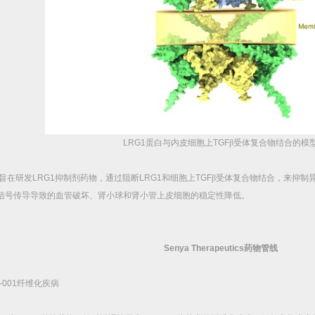
LRG1
蛋白与内皮细胞上
TGF
β受体复合物结合的模
旨在研发
LRG1
抑制剂药物，通过阻断
LRG1
和细胞上
TGF
β受体复合物结合，来抑制
信号传导导致的血管破坏、肾小球和肾小管上皮细胞的稳定性降低。
Senya Therapeutics
药物管线
-001
纤维化疾病