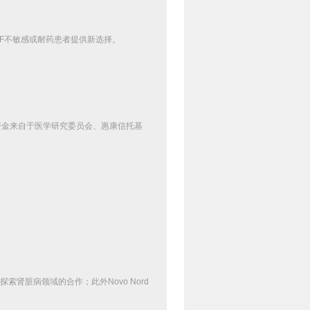
F
不敏感或耐药患者提供新选择。
资金来自于医学研究委员会、惠康信托基
。
探索肾脏病领域的合作；此外
Novo Nord