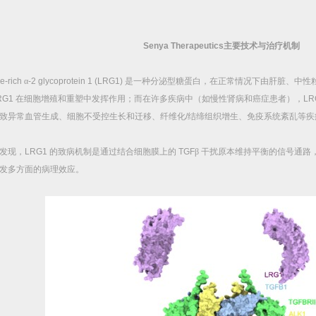
Senya Therapeutics
主要技术与治疗机制
e-rich
α
-2 glycoprotein 1 (LRG1)
是一种分泌型糖蛋白，在正常情况下由肝脏、中性
RG1
在细胞增殖和重塑中发挥作用；而在许多疾病中（如慢性肾病和癌症患者），
LR
致异常血管生成、细胞不受控生长和迁移、纤维化
/
结缔组织增生、免疫系统紊乱等疾
发现，
LRG1
的致病机制是通过结合细胞膜上的
TGF
β
干扰原本维持平衡的信号通路
发多方面的病理效应。