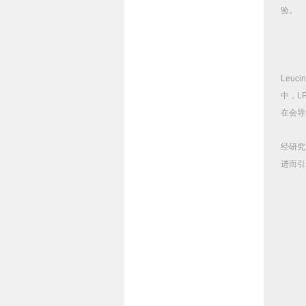
验。
Leucin
中，
L
在会导
经研究
进而引