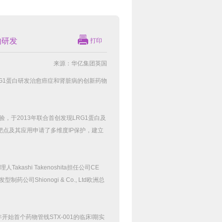
物研发
打印
来源：华亿集团英国
G1
蛋白研发治愈癌症和肾脏病的创新药物
验，于
2013
年联合首创发现
LRG1
蛋白及
靶点及其应用申请了多维度
IP
保护，建立
理人
Takashi Takenoshita
担任公司
CE
发型制药公司
Shionogi & Co., Ltd
欧洲总
年开始首个药物管线
STX-001
的临床
I
期实