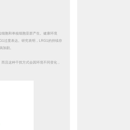
粒细胞和单核细胞亚群产生。健康环境
G1
过度表达。研究表明，
LRG1
的持续存
病加剧。
，而且这种干扰方式会因环境不同变化，