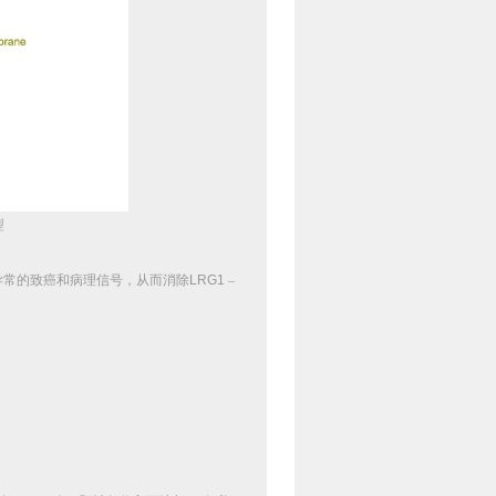
型
异常的致癌和病理信号，从而消除
LRG1
–