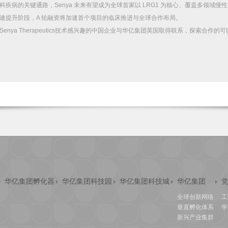
科疾病的关键通路，
Senya
未来有望成为全球首家以
LRG1
为核心、覆盖多领域慢性
速提升阶段，
A
轮融资将加速首个项目的临床推进与全球合作布局。
Senya Therapeutics
技术感兴趣的中国企业与华亿集团英国取得联系，探索合作的可
华亿集团孵化器
华亿集团科技园
华亿集团科技城
华亿集团
全球创新网络
工
垂直孵化体系
学
新兴产业集群