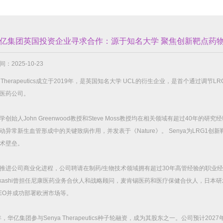
亿集团英国投资企业寻求合作：源于知名大学 聚焦创新靶点药
：2025-10-23
Therapeutics
成立于
2019
年，是英国知名大学
UCL
的衍生企业，是首个通过调节
LR
医药公司。
学创始人
John Greenwood
教授和
Steve Moss
教授均在相关领域有超过
40
年的研究经
动异常新生血管形成中的关键致病作用，并发表于《
Nature
》。
Senya
为
LRG1
创新
术壁垒。
推进公司商业化进程，公司聘请在制药
/
生物技术领域拥有超过
30
年高管经验的职业经
kashi
曾担任尼康医药业务合伙人和战略顾问，麦肯锡医药和医疗保健合伙人，日本研
EO
并成功部署欧洲市场等。
年，华亿集团参与
Senya Therapeutics
种子轮融资，成为其股东之一。公司预计
2027