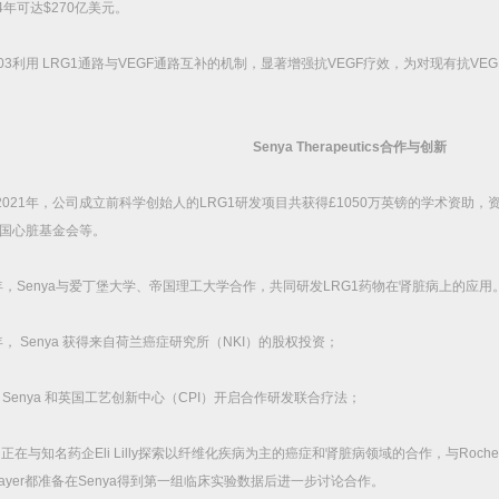
4
年可达
$270
亿美元。
03
利用
LRG1
通路与
VEGF
通路互补的机制，显著增强抗
VEGF
疗效，为对现有抗
VEG
Senya Therapeutics
合作与创新
2021
年，公司成立前科学创始人的
LRG1
研发项目共获得
£1050
万英镑的学术资助，
国心脏基金会等。
年，
Senya
与爱丁堡大学、帝国理工大学合作，共同研发
LRG1
药物在肾脏病上的应用
年，
Senya
获得来自荷兰癌症研究所（
NKI
）的股权投资；
Senya
和英国工艺创新中心（
CPI
）开启合作研发联合疗法；
a
正在与知名药企
Eli Lilly
探索以纤维化疾病为主的癌症和肾脏病领域的合作，与
Roche
ayer
都准备在
Senya
得到第一组临床实验数据后进一步讨论合作。