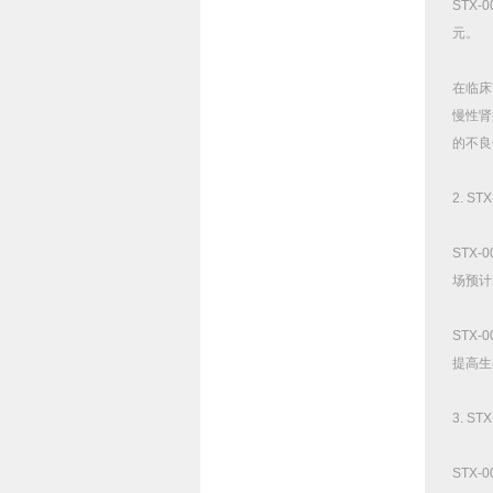
STX-0
元。
在临床
慢性肾
的不良
2. STX
STX-0
场预计
STX-0
提高生
3. STX
STX-0