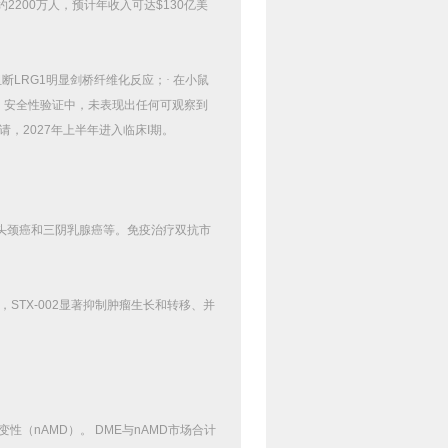
约
2200
万人，预计年收入可达
$130
亿美
阻断
LRG1
明显剑桥纤维化反应；·
在小鼠
）安全性验证中，未表现出任何可观察到
请，
2027
年上半年进入临床
I
期。
头颈癌和三阴乳腺癌等。免疫治疗双抗市
，
STX-002
显著抑制肿瘤生长和转移、并
变性（
nAMD
）。
DME
与
nAMD
市场合计