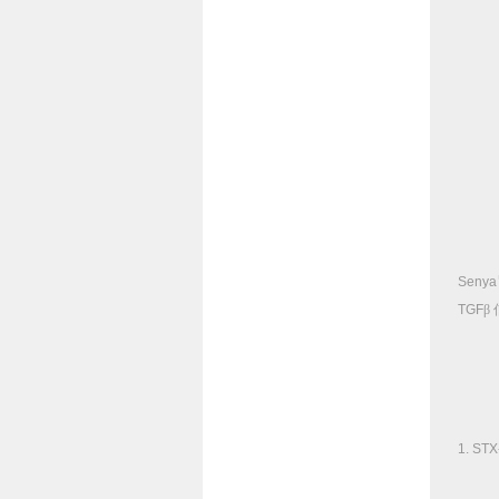
Senya
TGF
β
1. STX